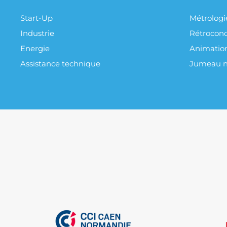
Start-Up
Métrologi
Industrie
Rétroconc
Energie
Animatio
Assistance technique
Jumeau 