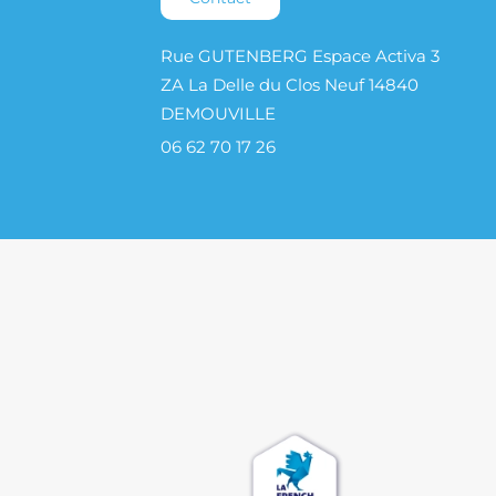
Rue GUTENBERG Espace Activa 3
ZA La Delle du Clos Neuf 14840
DEMOUVILLE
06 62 70 17 26