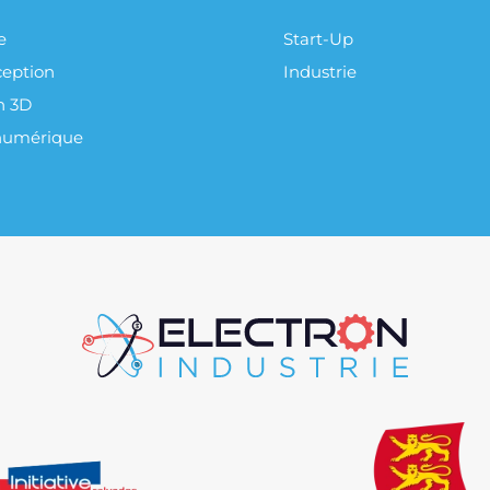
e
Start-Up
eption
Industrie
n 3D
numérique