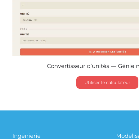
Convertisseur d’unités — Génie
Utiliser le calculateur
Ingénierie
Modélis